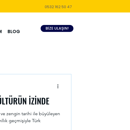
0532 162 50 47
BİZE ULAŞIN!
M
BLOG
ÜLTÜRÜN İZİNDE
 ve zengin tarihi ile büyüleyen
yıllık geçmişiyle Türk