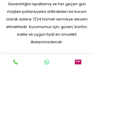
Güvenirliğini ispatlamış ve her geçen gün
müşteri potansiyelini arttırabilen bir kurum
olarak sizlere 7/24 hizmet vermeye devam
etmektedir. Kurumumuz için; güven, konfor,
kalite ve uygun fiyat en öncelikli
ilkelerimizdendir.
Misyonumuz
Faaliyette bulunduğumuz sektörlerde;
bireye ve topluma saygılı, hukuka,
ekonomik ve ahlaki ilkelere bağlı, sağlık,
emniyet ve çevreye duyarlı olarak Uşak
Taksi Servisi, beklentilerini en üst seviyede
karşılamak.
Vizyonumuz
Sektörde, hizmet ve ürün kalitesiyle