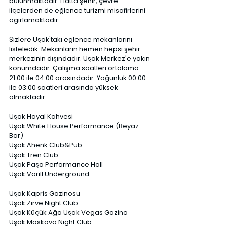
bulunmaktadır. Hatta şehir, çevre 
ilçelerden de eğlence turizmi misafirlerini 
ağırlamaktadır. 
Sizlere Uşak'taki eğlence mekanlarını 
listeledik. Mekanların hemen hepsi şehir 
merkezinin dışındadır. Uşak Merkez'e yakın 
konumdadır. Çalışma saatleri ortalama 
21:00 ile 04:00 arasındadır. Yoğunluk 00:00 
ile 03:00 saatleri arasında yüksek 
olmaktadır
Uşak Hayal Kahvesi
Uşak White House Performance (Beyaz 
Bar) 
Uşak Ahenk Club&Pub 
Uşak Tren Club 
Uşak Paşa Performance Hall 
Uşak Varill Underground 
Uşak Kapris Gazinosu 
Uşak Zirve Night Club 
Uşak Küçük Ağa Uşak Vegas Gazino 
Uşak Moskova Night Club