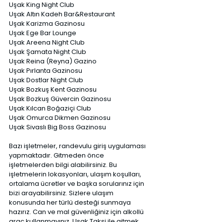
Uşak King Night Club 
Uşak Altın Kadeh Bar&Restaurant 
Uşak Karizma Gazinosu 
Uşak Ege Bar Lounge 
Uşak Areena Night Club 
Uşak Şamata Night Club 
Uşak Reina (Reyna) Gazino 
Uşak Pırlanta Gazinosu 
Uşak Dostlar Night Club 
Uşak Bozkuş Kent Gazinosu 
Uşak Bozkuş Güvercin Gazinosu 
Uşak Kılcan Boğaziçi Club 
Uşak Omurca Dikmen Gazinosu 
Uşak Sivaslı Big Boss Gazinosu 
Bazı işletmeler, randevulu giriş uygulaması 
yapmaktadır. Gitmeden önce 
işletmelerden bilgi alabilirsiniz. Bu 
işletmelerin lokasyonları, ulaşım koşulları, 
ortalama ücretler ve başka sorularınız için 
bizi arayabilirsiniz. Sizlere ulaşım 
konusunda her türlü desteği sunmaya 
hazırız. Can ve mal güvenliğiniz için alkollü 
araç kullanmayınız. Uşak Taksi ile gitmek 