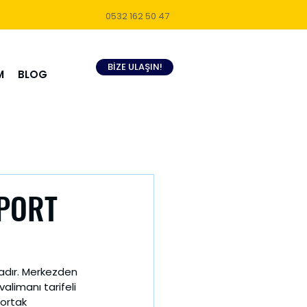
0532 162 50 47
BİZE ULAŞIN!
M
BLOG
RPORT
adır. Merkezden 
valimanı tarifeli 
ortak 