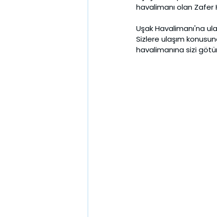
havalimanı olan Zafer Ha
Uşak Havalimanı'na ulaşı
Sizlere ulaşım konusund
havalimanına sizi götürü