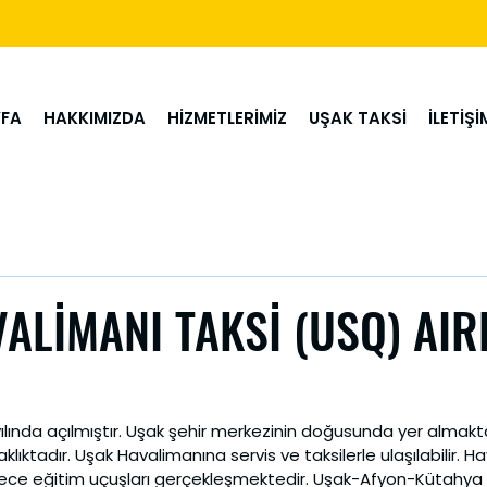
FA
HAKKIMIZDA
HİZMETLERİMİZ
UŞAK TAKSİ
İLETİŞİ
ALİMANI TAKSİ (USQ) AI
ılında açılmıştır. Uşak şehir merkezinin doğusunda yer almakt
klıktadır. Uşak Havalimanına servis ve taksilerle ulaşılabilir. Ha
dece eğitim uçuşları gerçekleşmektedir. Uşak-Afyon-Kütahya 