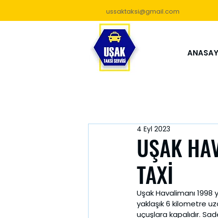
ussaktaksi@gmail.com
ANASAY
4 Eyl 2023
UŞAK HAV
TAXİ
Uşak Havalimanı 1998 y
yaklaşık 6 kilometre uza
uçuşlara kapalıdır. Sa