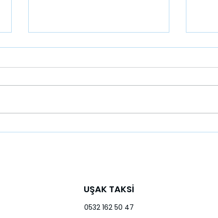
UŞAK: TARİH VE KÜLTÜRÜN İZİNDE
UŞAK 
YOLC
UŞAK TAKSİ
0532 162 50 47