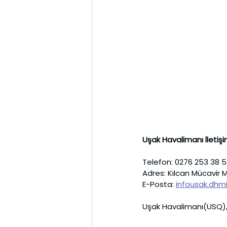
Uşak Havalimanı İletişi
Telefon: 0276 253 38 
Adres: Kılcan Mücavir 
E-Posta: 
infousak.dhmi
Uşak Havalimanı(USQ), U