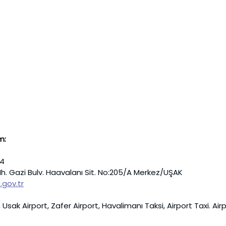
m:
54
Mh. Gazi Bulv. Haavalanı Sit. No:205/A Merkez/UŞAK
.gov.tr
sak Airport, Zafer Airport, Havalimanı Taksi, Airport Taxi. Air