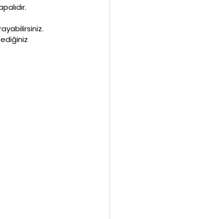
palıdır. 
yabilirsiniz. 
ediğiniz 